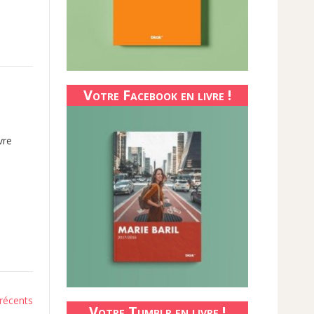
Votre Facebook en livre !
vre
 récents
Votre Tumblr en livre !