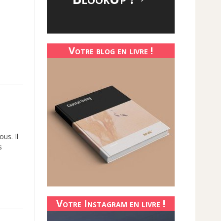
Votre blog en livre !
us. Il
s
Votre Instagram en livre !