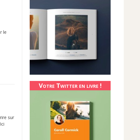
r le
Votre Twitter en livre !
rire sur
ici