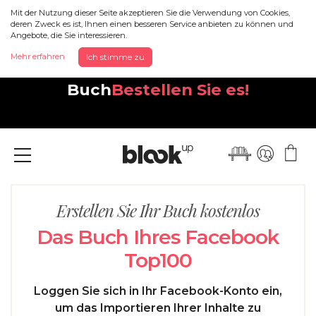
Mit der Nutzung dieser Seite akzeptieren Sie die Verwendung von Cookies,
deren Zweck es ist, Ihnen einen besseren Service anbieten zu können und
Angebote, die Sie interessieren.
Entdecken Sie Ihr neues,
Mehr erfahren
Ich stimme zu
wunderschönes Instagram-
Buch
Bestellen Sie es!
Menü
Erstellen Sie Ihr Buch kostenlos
Das Buch Ihres Facebook
Top100
Loggen Sie sich in Ihr Facebook-Konto ein,
um das Importieren Ihrer Inhalte zu