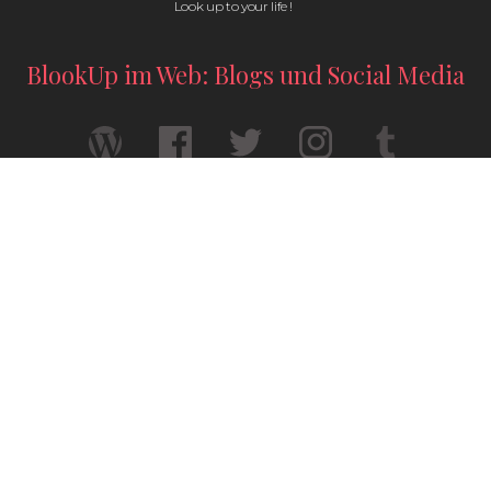
Look up to your life !
BlookUp im Web: Blogs und Social Media
Ihre Abschlussarbeit gedruckt — Format A4
Ihre Geschichte verdient es, wirklich zu
existieren — Format A5
© 2026 / BlookUp