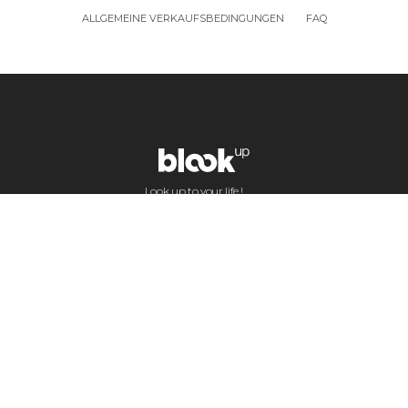
ALLGEMEINE VERKAUFSBEDINGUNGEN
FAQ
Look up to your life !
BlookUp im Web: Blogs und Social Media
Ihre Abschlussarbeit gedruckt — Format A4
Ihre Geschichte verdient es, wirklich zu
existieren — Format A5