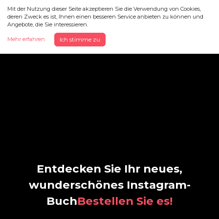
Mit der Nutzung dieser Seite akzeptieren Sie die Verwendung von Cookies,
deren Zweck es ist, Ihnen einen besseren Service anbieten zu können und
Angebote, die Sie interessieren.
Mehr erfahren
Ich stimme zu
Entdecken Sie Ihr neues,
wunderschönes Instagram-
Buch
Bestellen Sie es!