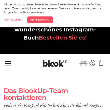
Mit der Nutzung dieser Seite akzeptieren Sie die Verwendung von Cookies,
deren Zweck es ist, Ihnen einen besseren Service anbieten zu können und
Angebote, die Sie interessieren.
Entdecken Sie Ihr neues,
Mehr erfahren
Ich stimme zu
wunderschönes Instagram-
Buch
Bestellen Sie es!
Menü
Das BlookUp-Team
kontaktieren
Haben Sie Fragen? Ein technisches Problem? Zögern