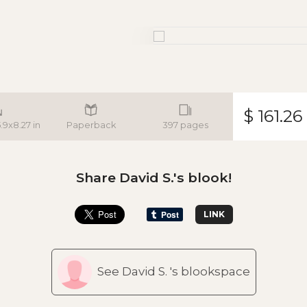
$ 161.26
5.9x8.27 in
Paperback
397 pages
Share David S.'s blook!
LINK
See David S. 's blookspace