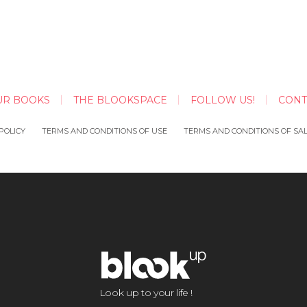
UR BOOKS
THE BLOOKSPACE
FOLLOW US!
CONT
POLICY
TERMS AND CONDITIONS OF USE
TERMS AND CONDITIONS OF SA
Look up to your life !