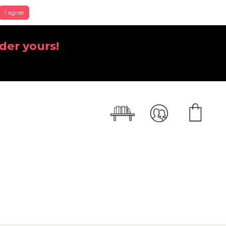
I agree
der yours!