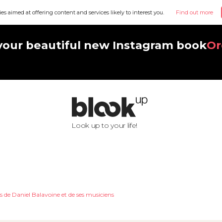
ies aimed at offering content and services likely to interest you.
Find out more
your beautiful new Instagram book
Or
Look up to your life!
 de Daniel Balavoine et de ses musiciens