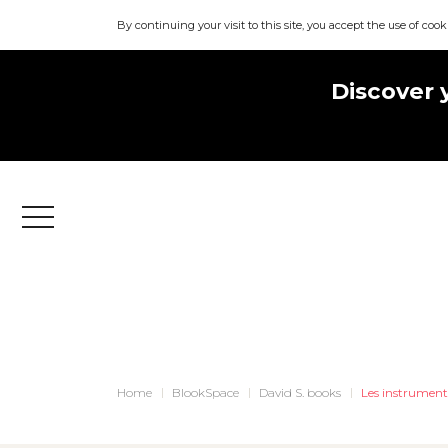
By continuing your visit to this site, you accept the use of cook
Discover 
Menu
Home
BlookSpace
David S. books
Les instruments