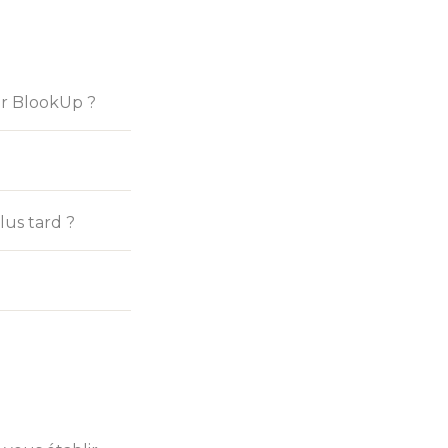
ur BlookUp ?
lus tard ?