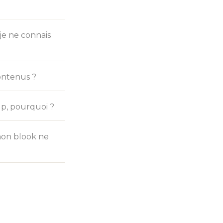
 je ne connais
ontenus ?
Up, pourquoi ?
mon blook ne