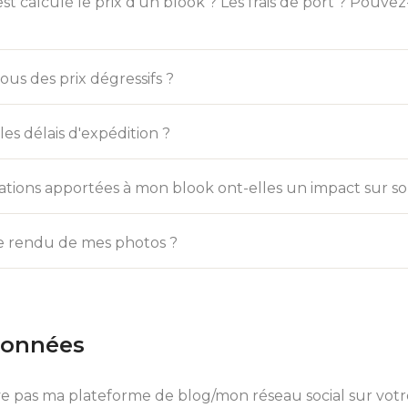
 calculé le prix d'un blook ? Les frais de port ? Pouvez
us des prix dégressifs ?
les délais d'expédition ?
ations apportées à mon blook ont-elles un impact sur so
le rendu de mes photos ?
Données
e pas ma plateforme de blog/mon réseau social sur votre