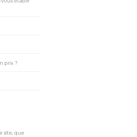
-vous établir
n prix ?
 site, que