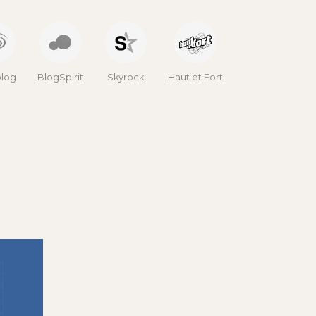
log
BlogSpirit
Skyrock
Haut et Fort