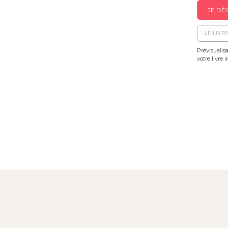
JE DÉ
LE LIVR
Prévisualisa
votre livre