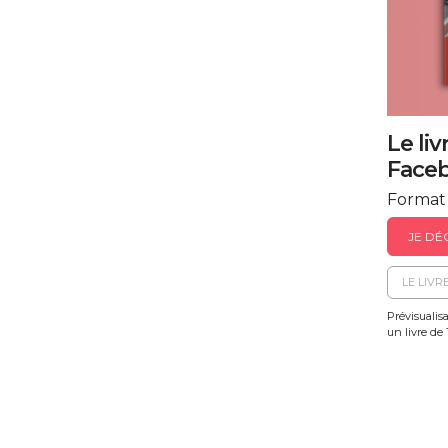
Le li
Face
Format
JE DÉ
LE LIVR
Prévisualis
un livre de