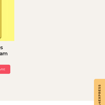
s
ram
VRE
EXPRESS
A4