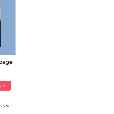
 page
VRE
44 $ pour