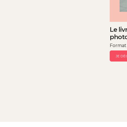
Le li
photo
Format
JE DÉ