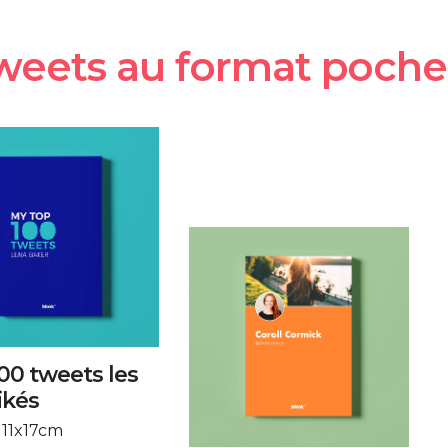
weets au format poche 
00 tweets les
ikés
 11x17cm