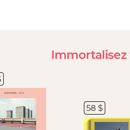
Immortalisez 
$
58 $