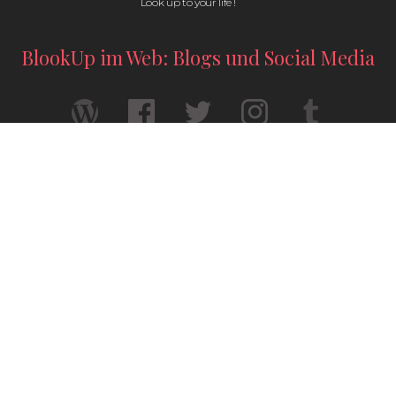
Look up to your life !
BlookUp im Web: Blogs und Social Media
Ihre Abschlussarbeit gedruckt — Format A4
Ihre Geschichte verdient es, wirklich zu
existieren — Format A5
© 2026 / BlookUp