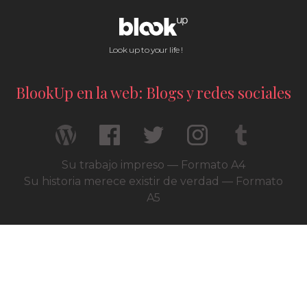
Look up to your life !
BlookUp en la web: Blogs y redes sociales
Su trabajo impreso — Formato A4
Su historia merece existir de verdad — Formato
A5