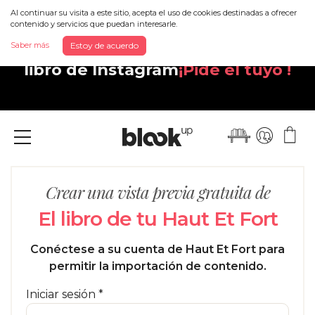
Al continuar su visita a este sitio, acepta el uso de cookies destinadas a ofrecer
contenido y servicios que puedan interesarle.
Descubra tu nuevo y magnífico
Saber más
Estoy de acuerdo
libro de Instagram
¡Pide el tuyo !
Menu
Crear una vista previa gratuita de
El libro de tu Haut Et Fort
Conéctese a su cuenta de Haut Et Fort para
permitir la importación de contenido.
Iniciar sesión *