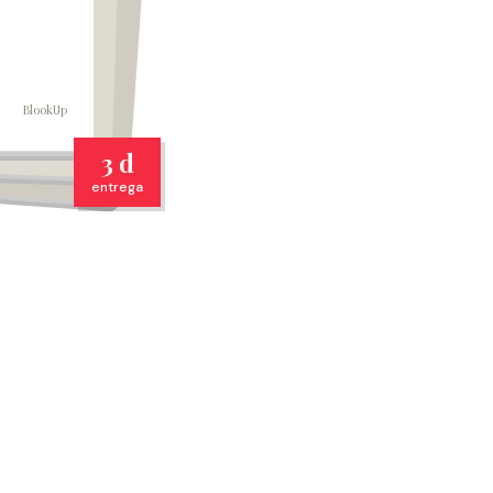
BlookUp
3 d
entrega