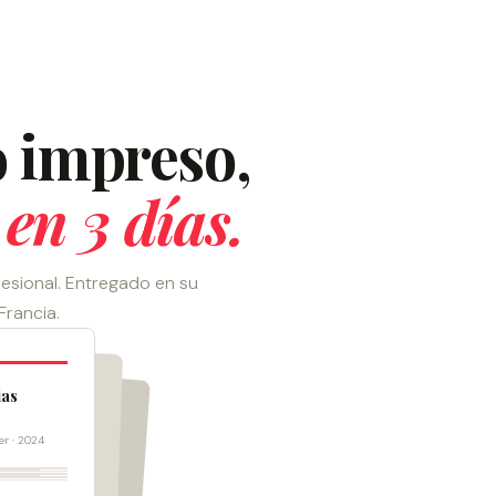
o impreso,
en 3 días.
fesional. Entregado en su
Francia.
ias
er · 2024