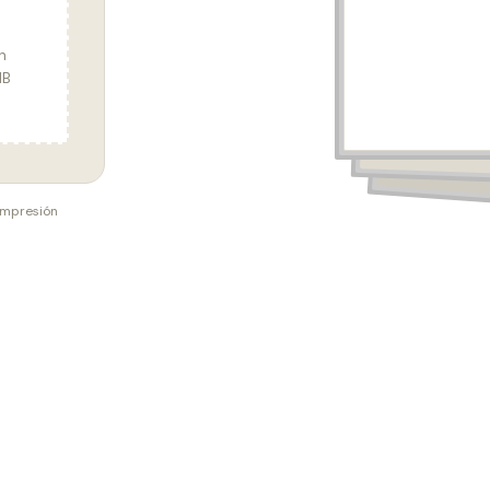
n
MB
 impresión