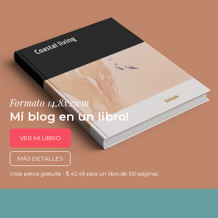
Formato 14,8x21cm
Mi blog en un libro!
VER MI LIBRO
MÁS DETALLES
Vista previa gratuita - $ 42,46 para un libro de 100 páginas