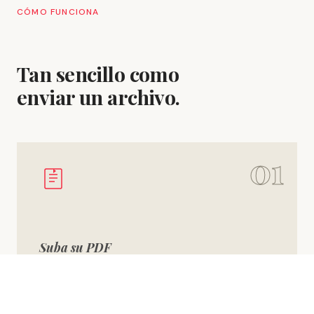
CÓMO FUNCIONA
Tan sencillo como
enviar un archivo.
01
Suba su PDF
Su manuscrito en formato A5, listo para imprimir.
Novela, diario, poemas, memorias — todo se
acepta tal cual.