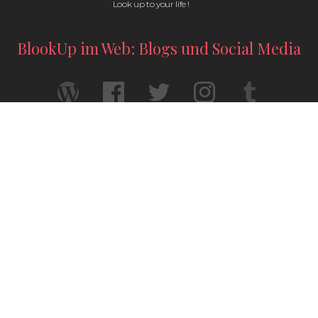
Look up to your life !
BlookUp im Web: Blogs und Social Media
Ihre Abschlussarbeit gedruckt — Format A4
Ihre Geschichte verdient es, wirklich zu
existieren — Format A5
© 2026 / BlookUp