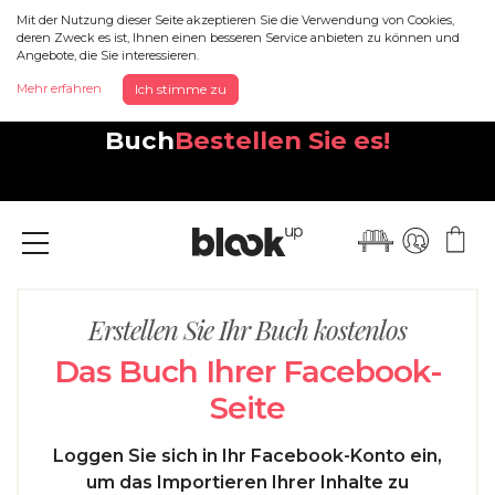
Mit der Nutzung dieser Seite akzeptieren Sie die Verwendung von Cookies,
deren Zweck es ist, Ihnen einen besseren Service anbieten zu können und
Angebote, die Sie interessieren.
Entdecken Sie Ihr neues,
Mehr erfahren
Ich stimme zu
wunderschönes Instagram-
Buch
Bestellen Sie es!
Menü
Erstellen Sie Ihr Buch kostenlos
Das Buch Ihrer Facebook-
Seite
Loggen Sie sich in Ihr Facebook-Konto ein,
um das Importieren Ihrer Inhalte zu