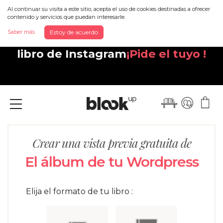
Al continuar su visita a este sitio, acepta el uso de cookies destinadas a ofrecer
contenido y servicios que puedan interesarle.
Saber más
Estoy de acuerdo
Descubra tu nuevo y magnífico
libro de Instagram
¡Pide el tuyo !
Menu
Crear una vista previa gratuita de
El álbum de tu Wordpress
Elija el formato de tu libro :