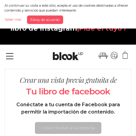
Al continuar su visita a este sitio, acepta el uso de cookies destinadas a ofrecer
contenido y servicios que puedan interesarle.
Descubra tu nuevo y magnífico
Saber más
Estoy de acuerdo
libro de Instagram
¡Pide el tuyo !
Menu
Crear una vista previa gratuita de
Tu libro de facebook
Conéctate a tu cuenta de Facebook para
permitir la importación de contenido.
CONECTARME A FACEBOOK