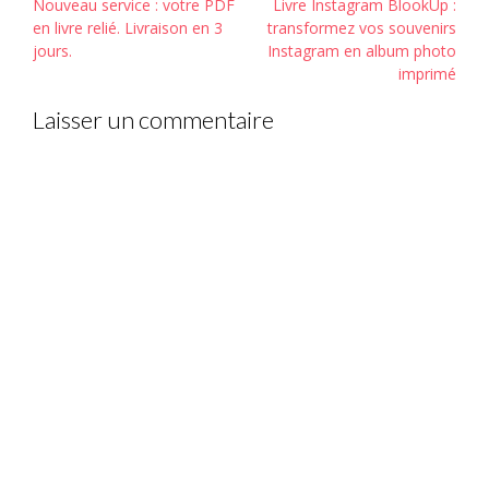
Post
Nouveau service : votre PDF
Livre Instagram BlookUp :
navigation
en livre relié. Livraison en 3
transformez vos souvenirs
jours.
Instagram en album photo
imprimé
Laisser un commentaire