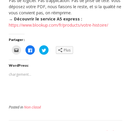
Pas de logiciel. Pas d’application. Pas de prise de tête. Vous
déposez votre PDF, nous faisons le reste, et si la qualité ne
vous convient pas, on réimprime.
→ Découvrir le service A5 express :
https://www.blookup.com/fr/products/votre-histoire/
Partager :
Cliquez
Cliquez
Cliquez
Plus
pour
pour
pour
envoyer
partager
partager
par
sur
sur
e-
Facebook(ouvre
Twitter(ouvre
WordPress:
mail
dans
dans
à
une
une
un
nouvelle
nouvelle
chargement…
ami(ouvre
fenêtre)
fenêtre)
dans
une
nouvelle
fenêtre)
Posted in
Non classé