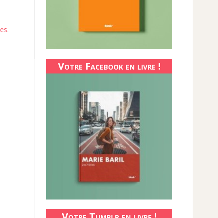
ées
.
Votre Facebook en livre !
Votre Tumblr en livre !