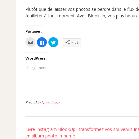
Plutôt que de laisser vos photos se perdre dans le flux
feuilleter à tout moment. Avec BlookUp, vos plus beau
Partager :
Cliquez
Cliquez
Cliquez
Plus
pour
pour
pour
envoyer
partager
partager
par
sur
sur
e-
Facebook(ouvre
Twitter(ouvre
WordPress:
mail
dans
dans
à
une
une
un
nouvelle
nouvelle
chargement…
ami(ouvre
fenêtre)
fenêtre)
dans
une
nouvelle
fenêtre)
Posted in
Non classé
Post
Livre Instagram BlookUp : transformez vos souvenirs I
navigation
en album photo imprimé