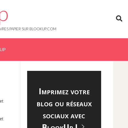
p
IVRES PAPIER SUR BLOOKUP.COM
KUP
Imprimez votre
blog ou réseaux
et
sociaux avec
et
BlookUp !