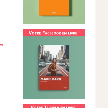
Votre Facebook en livre !
ées
.
Votre Tumblr en livre !