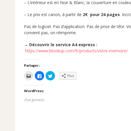
– L’intérieur est en Noir & Blanc, la couverture en couleu
– Le prix est canon, à partir de
2€ pour 24 pages
. Incr
Pas de logiciel. Pas d’application. Pas de prise de tête. 
convient pas, on réimprime.
→ Découvrir le service A4 express :
https://www.blookup.com/fr/products/votre-memoire/
Partager :
Cliquez
Cliquez
Cliquez
Plus
pour
pour
pour
envoyer
partager
partager
par
sur
sur
e-
Facebook(ouvre
Twitter(ouvre
WordPress:
mail
dans
dans
à
une
une
un
nouvelle
nouvelle
chargement…
ami(ouvre
fenêtre)
fenêtre)
dans
une
nouvelle
fenêtre)