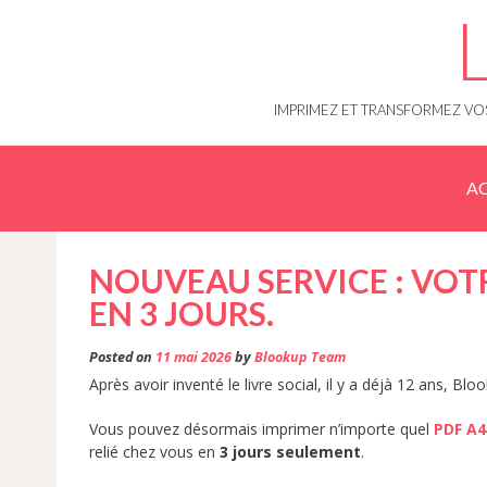
Skip
to
content
IMPRIMEZ ET TRANSFORMEZ VOS
AC
NOUVEAU SERVICE : VOTR
EN 3 JOURS.
Posted on
11 mai 2026
by
Blookup Team
Après avoir inventé le livre social, il y a déjà 12 ans, Bl
Vous pouvez désormais imprimer n’importe quel
PDF A
relié chez vous en
3 jours seulement
.