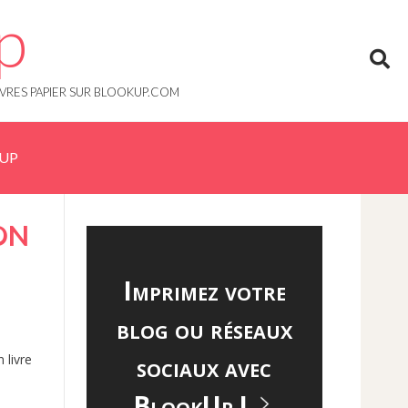
p
IVRES PAPIER SUR BLOOKUP.COM
KUP
SON
Imprimez votre
blog ou réseaux
sociaux avec
 livre
BlookUp !