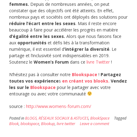
femmes.
Depuis de nombreuses années, on peut
constater que des objectifs ont été atteints. En effet,
nombreux pays et sociétés ont déployés des solutions pour
réduire l’écart entre les sexes
. Mais il reste encore
beaucoup à faire pour accélérer les progrès en matière
d’égalité entre les sexes.
Alors que nous faisons face
aux
opportunités
et défis liés à la transformation
numérique, il est essentiel d
’intégrer la diversité
. Le
partage et l’inclusivité sont indispensables en 2019.
Soutenez le
Women’s Forum
dans ce
livre Twitter
!
N’hésitez pas à consulter notre
Blookspace
!
Partagez
toutes vos expérience
s
en créant vos blooks.
Vendez
les sur le
Blookspace
pour le partager avec votre
entourage ou avec votre communauté
source :
http://www.womens-forum.com/
Posted in
BLOGS, RÉSEAUX SOCIAUX & ASTUCES
,
BlookSpace
Tagged
Blook
,
blookspace
,
Blookup
,
livre twitter
Leave a comment