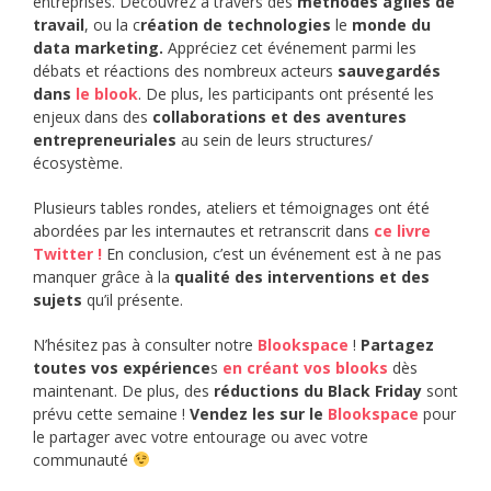
entreprises. Découvrez à travers des
méthodes agiles de
travail
, ou la c
réation de technologies
le
monde du
data marketing.
Appréciez cet événement parmi les
débats et réactions des nombreux acteurs
sauvegardés
dans
le blook
. De plus, les participants ont présenté les
enjeux dans des
collaborations et des aventures
entrepreneuriales
au sein de leurs structures/
écosystème.
Plusieurs tables rondes, ateliers et témoignages ont été
abordées par les internautes et retranscrit dans
ce livre
Twitter !
En conclusion, c’est un événement est à ne pas
manquer grâce à la
qualité des interventions et des
sujets
qu’il présente.
N’hésitez pas à consulter notre
Blookspace
!
Partagez
toutes vos expérience
s
en créant vos blooks
dès
maintenant. De plus, des
réductions du Black Friday
sont
prévu cette semaine !
Vendez les sur le
Blookspace
pour
le partager avec votre entourage ou avec votre
communauté