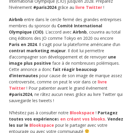
International Olympique (CIO) jusqu’en 2028. Préparez
l’événement
#paris2024
grâce au
livre Twitter
!
Airbnb
entre dans le cercle fermé des grandes entreprises
membres du sponsor du
Comité International
Olympique (CIO)
. L’accord avec
Airbnb
, couvrira au total
cinq éditions des JO comme Tokyo en 2020 ou encore
Paris en 2024
. Il s’agit pour la plateforme américaine d’un
contrat marketing majeur
. Il doit lui permettre
d’accompagner son développement et de renvoyer
une
image plus positive
face à de nombreuses polémiques.
Cette annonce a donc
fait réagir beaucoup
d’internautes
pour cause de son image de marque assez
controversée, comme on peut le voir dans ce
livre
Twitter
! Pour patienter avant le grand événement
#paris2024
, ne râtez aucun news grâce au livre Twitter qui
sauvegarde les tweets !
N’hésitez pas à consulter notre
Blookspace
!
Partagez
toutes vos expérience
s
en créant vos blooks.
Vendez
les sur le
Blookspace
pour le partager avec votre
entourage ou avec votre communauté