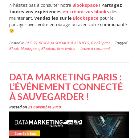
N’hésitez pas à consulter notre
Blookspace
!
Partagez
toutes vos expérience
s
en créant vos blooks
dès
maintenant.
Vendez les sur le
Blookspace
pour le
partager avec votre entourage ou avec votre communauté
Posted in
BLOGS, RÉSEAUX SOCIAUX & ASTUCES
,
BlookSpace
Tagged
Blook
,
blookspace
,
Blookup
,
livre twitter
Leave a comment
DATA MARKETING PARIS :
L’ÉVÉNEMENT CONNECTÉ
À SAUVEGARDER !
Posted on
21 novembre 2019