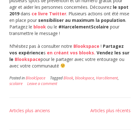
plusieurs spots de prévention et un numéro gratuit pour
agir et aider les personnes concernées. Découvrez
le spot
2019
dans
ce livre Twitter
. Plusieurs actions ont été mise
en place pour
sensibiliser au maximum la population
.
Partagez le
blook
ou le
#HarcelementScolaire
pour
transmettre le message !
N’hésitez pas à consulter notre
Blookspace
!
Partagez
vos expérience
s
en créant vos blooks.
Vendez les sur
le
Blookspace
pour le partager avec votre entourage ou
avec votre communauté
Posted in
BlookSpace
Tagged
Blook
,
blookspace
,
Harcèlement
,
scolaire
Leave a comment
Navigation
Articles plus anciens
Articles plus récents
des
articles