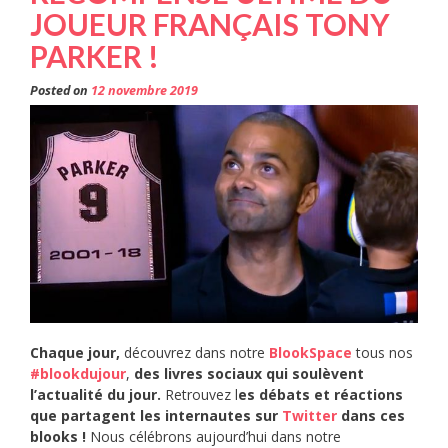
JOUEUR FRANÇAIS TONY
PARKER !
Posted on
12 novembre 2019
Chaque jour,
découvrez dans notre
BlookSpace
tous nos
#blookdujour
,
des livres sociaux qui soulèvent
l’actualité du jour.
Retrouvez l
es débats et réactions
que partagent les internautes sur
Twitter
dans ces
blooks !
Nous célébrons aujourd’hui dans notre