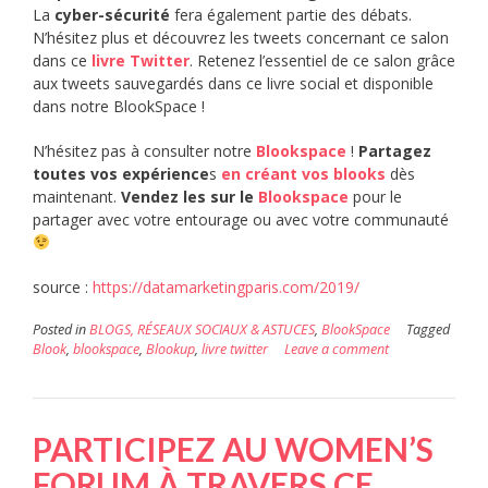
La
cyber-sécurité
fera également partie des débats.
N’hésitez plus et découvrez les tweets concernant ce salon
dans ce
livre Twitter
. Retenez l’essentiel de ce salon grâce
aux tweets sauvegardés dans ce livre social et disponible
dans notre BlookSpace !
N’hésitez pas à consulter notre
Blookspace
!
Partagez
toutes vos expérience
s
en créant vos blooks
dès
maintenant.
Vendez les sur le
Blookspace
pour le
partager avec votre entourage ou avec votre communauté
source :
https://datamarketingparis.com/2019/
Posted in
BLOGS, RÉSEAUX SOCIAUX & ASTUCES
,
BlookSpace
Tagged
Blook
,
blookspace
,
Blookup
,
livre twitter
Leave a comment
PARTICIPEZ AU WOMEN’S
FORUM À TRAVERS CE