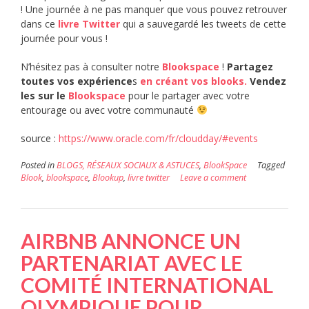
! Une journée à ne pas manquer que vous pouvez retrouver
dans ce
livre Twitter
qui a sauvegardé les tweets de cette
journée pour vous !
N’hésitez pas à consulter notre
Blookspace
!
Partagez
toutes vos expérience
s
en créant vos blooks.
Vendez
les sur le
Blookspace
pour le partager avec votre
entourage ou avec votre communauté
source :
https://www.oracle.com/fr/cloudday/#events
Posted in
BLOGS, RÉSEAUX SOCIAUX & ASTUCES
,
BlookSpace
Tagged
Blook
,
blookspace
,
Blookup
,
livre twitter
Leave a comment
AIRBNB ANNONCE UN
PARTENARIAT AVEC LE
COMITÉ INTERNATIONAL
OLYMPIQUE POUR