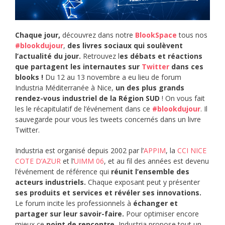
Chaque jour,
découvrez dans notre
BlookSpace
tous nos
#blookdujour
,
des livres sociaux qui soulèvent
l’actualité du jour.
Retrouvez l
es débats et réactions
que partagent les internautes sur
Twitter
dans ces
blooks !
Du 12 au 13 novembre a eu lieu de forum
Industria Méditerranée à Nice,
un des plus grands
rendez-vous industriel de la Région SUD
! On vous fait
les le récapitulatif de l’événement dans ce
#blookdujour
. Il
sauvegarde pour vous les tweets concernés dans un livre
Twitter.
Industria est organisé depuis 2002 par l’
APPIM
, la
CCI NICE
COTE D’AZUR
et l’
UIMM 06
, et au fil des années est devenu
l’événement de référence qui
réunit l’ensemble des
acteurs industriels.
Chaque exposant peut y présenter
ses produits et services et révéler ses innovations.
Le forum incite les professionnels à
échanger et
partager sur leur savoir-faire.
Pour optimiser encore
mieux ce
point de rencontre
, Industria propose tout un