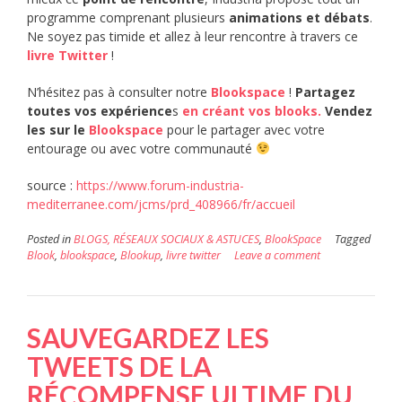
programme comprenant plusieurs
animations et débats
.
Ne soyez pas timide et allez à leur rencontre à travers ce
livre Twitter
!
N’hésitez pas à consulter notre
Blookspace
!
Partagez
toutes vos expérience
s
en créant vos blooks.
Vendez
les sur le
Blookspace
pour le partager avec votre
entourage ou avec votre communauté
source :
https://www.forum-industria-
mediterranee.com/jcms/prd_408966/fr/accueil
Posted in
BLOGS, RÉSEAUX SOCIAUX & ASTUCES
,
BlookSpace
Tagged
Blook
,
blookspace
,
Blookup
,
livre twitter
Leave a comment
SAUVEGARDEZ LES
TWEETS DE LA
RÉCOMPENSE ULTIME DU