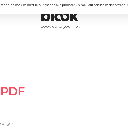
lisation de cookies dont le but est de vous proposer un meilleur service et des offres s
Look up to your life !
 PDF
00 pages