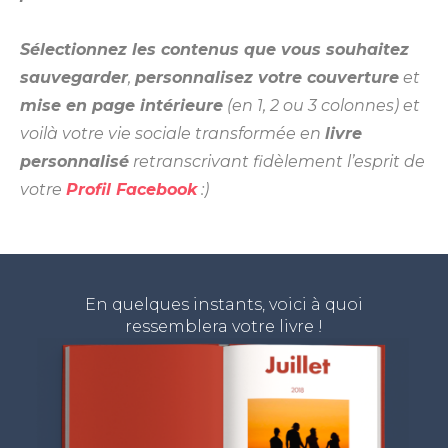
Sélectionnez les contenus que vous souhaitez
sauvegarder
,
personnalisez votre couverture
et
mise en page intérieure
(en 1, 2 ou 3 colonnes) et
voilà votre vie sociale transformée en
livre
personnalisé
retranscrivant fidèlement l’esprit de
votre
Profil Facebook
:)
En quelques instants, voici à quoi
ressemblera votre livre !