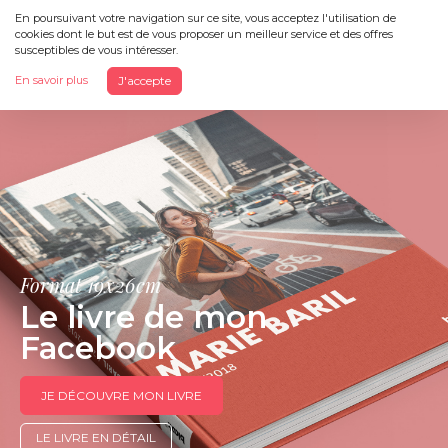
En poursuivant votre navigation sur ce site, vous acceptez l'utilisation de
cookies dont le but est de vous proposer un meilleur service et des offres
Menu
susceptibles de vous intéresser.
En savoir plus
J'accepte
Format 19x26cm
Le livre de mon
Facebook
JE DÉCOUVRE MON LIVRE
LE LIVRE EN DÉTAIL