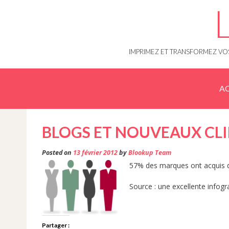
Skip
to
content
IMPRIMEZ ET TRANSFORMEZ VOS
AC
BLOGS ET NOUVEAUX CL
Posted on
13 février 2012
by
Blookup Team
57% des marques ont acquis de
Source : une excellente infog
Partager :