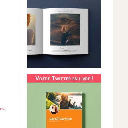
Votre Twitter en livre !
ées
.