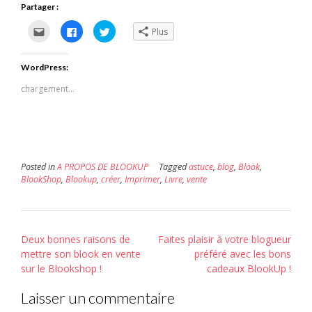
Partager :
Cliquez
Cliquez
Cliquez
Plus
pour
pour
pour
envoyer
partager
partager
par
sur
sur
e-
Facebook(ouvre
Twitter(ouvre
WordPress:
mail
dans
dans
à
une
une
un
nouvelle
nouvelle
chargement…
ami(ouvre
fenêtre)
fenêtre)
dans
une
nouvelle
fenêtre)
Posted in
A PROPOS DE BLOOKUP
Tagged
astuce
,
blog
,
Blook
,
BlookShop
,
Blookup
,
créer
,
Imprimer
,
Livre
,
vente
Post
Deux bonnes raisons de
Faites plaisir à votre blogueur
navigation
mettre son blook en vente
préféré avec les bons
sur le Blookshop !
cadeaux BlookUp !
Laisser un commentaire