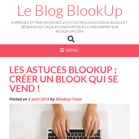
Skip
Le Blog BlookUp
to
content
IMPRIMEZ ET TRANSFORMEZ VOS CONTENUS DIGITAUX, BLOGS ET
RÉSEAUX SOCIAUX, EN MAGNIFIQUES LIVRES PAPIER SUR
BLOOKUP.COM
MENU
LES ASTUCES BLOOKUP :
CRÉER UN BLOOK QUI SE
VEND !
Posted on
8 août 2014
by
Blookup Team