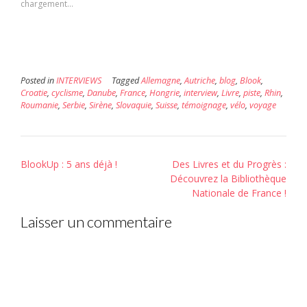
un
nouvelle
nouvelle
chargement…
ami(ouvre
fenêtre)
fenêtre)
dans
une
nouvelle
fenêtre)
Posted in
INTERVIEWS
Tagged
Allemagne
,
Autriche
,
blog
,
Blook
,
Croatie
,
cyclisme
,
Danube
,
France
,
Hongrie
,
interview
,
Livre
,
piste
,
Rhin
,
Roumanie
,
Serbie
,
Sirène
,
Slovaquie
,
Suisse
,
témoignage
,
vélo
,
voyage
Post
BlookUp : 5 ans déjà !
Des Livres et du Progrès :
navigation
Découvrez la Bibliothèque
Nationale de France !
Laisser un commentaire