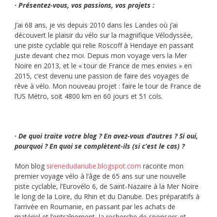
· Présentez-vous, vos passions, vos projets :
J’ai 68 ans, je vis depuis 2010 dans les Landes où j’ai
découvert le plaisir du vélo sur la magnifique Vélodyssée,
une piste cyclable qui relie Roscoff à Hendaye en passant
juste devant chez moi. Depuis mon voyage vers la Mer
Noire en 2013, et le « tour de France de mes envies » en
2015, c’est devenu une passion de faire des voyages de
rêve à vélo. Mon nouveau projet : faire le tour de France de
l’US Métro, soit 4800 km en 60 jours et 51 cols.
· De quoi traite votre blog ? En avez-vous d’autres ? Si oui,
pourquoi ? En quoi se complètent-ils (si c’est le cas) ?
Mon blog
sirenedudanube.blogspot.com
raconte mon
premier voyage vélo à l’âge de 65 ans sur une nouvelle
piste cyclable, l’Eurovélo 6, de Saint-Nazaire à la Mer Noire
le long de la Loire, du Rhin et du Danube. Des préparatifs à
l’arrivée en Roumanie, en passant par les achats de
matériel et l’entraînement, la recherche de sponsors et