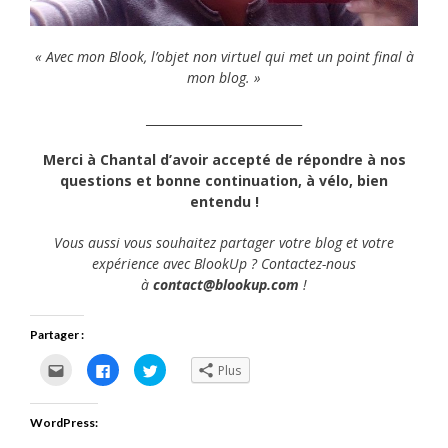
« Avec mon Blook, l’objet non virtuel qui met un point final à
mon blog. »
__________________________
Merci à Chantal d’avoir accepté de répondre à nos
questions et bonne continuation, à vélo, bien
entendu !
Vous aussi vous souhaitez partager votre blog et votre
expérience avec BlookUp ? Contactez-nous
à
contact@blookup.com
!
Partager :
Cliquez
Cliquez
Cliquez
Plus
pour
pour
pour
envoyer
partager
partager
par
sur
sur
e-
Facebook(ouvre
Twitter(ouvre
WordPress:
mail
dans
dans
à
une
une