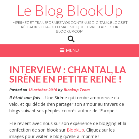
Skip
Le Blog BlookUp
to
content
IMPRIMEZ ET TRANSFORMEZ VOS CONTENUS DIGITAUX, BLOGS ET
RÉSEAUX SOCIAUX, EN MAGNIFIQUES LIVRES PAPIER SUR
BLOOKUP.COM
MENU
INTERVIEW : CHANTAL, LA
SIRÈNE EN PETITE REINE !
Posted on
18 octobre 2016
by
Blookup Team
Il était une fois…
Une Sirène qui tombe amoureuse du
vélo, et qui décide d’en partager son amour au travers de
blogs suivant ses périples colorés autour de l’Europe !
Elle revient avec nous sur son expérience de blogging et la
confection de son blook sur
BlookUp
. Cliquez sur les
images pour visiter le blog qu’elle a imprimé !