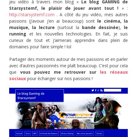
jeu vidéo à travers mon blog «
Le blog GAMING de
Starsystemf, le plaisir de jouer avant tout !
» :
http://starsystemf.com
. A côté du jeu vidéo, mes autres
passions (j’avoue j’en ai beaucoup) sont
le cinéma, la
musique, la lecture
(surtout la
bande dessinée
),
le
running
et les nouvelles technologies. En fait, je suis
curieux de tout et j’aimerais apprendre dans plein de
domaines pour faire simple ! lol
Partager des moments autour de mes passions et en parler
avec d’autres passionnés me plaît beaucoup. C’est pour cela
que
vous pouvez me retrouver sur
les réseaux
sociaux
pour échanger sur nos passions !