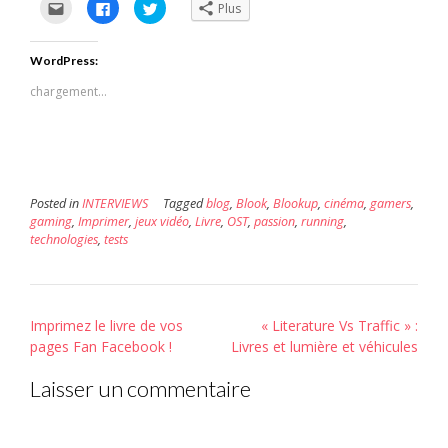
Cliquez
Cliquez
Cliquez
Plus
pour
pour
pour
envoyer
partager
partager
par
sur
sur
e-
Facebook(ouvre
Twitter(ouvre
WordPress:
mail
dans
dans
à
une
une
un
nouvelle
nouvelle
chargement…
ami(ouvre
fenêtre)
fenêtre)
dans
une
nouvelle
fenêtre)
Posted in
INTERVIEWS
Tagged
blog
,
Blook
,
Blookup
,
cinéma
,
gamers
,
gaming
,
Imprimer
,
jeux vidéo
,
Livre
,
OST
,
passion
,
running
,
technologies
,
tests
Post
Imprimez le livre de vos
« Literature Vs Traffic » :
navigation
pages Fan Facebook !
Livres et lumière et véhicules
Laisser un commentaire