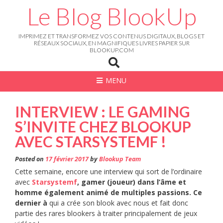
Skip
Le Blog BlookUp
to
content
IMPRIMEZ ET TRANSFORMEZ VOS CONTENUS DIGITAUX, BLOGS ET
RÉSEAUX SOCIAUX, EN MAGNIFIQUES LIVRES PAPIER SUR
BLOOKUP.COM
MENU
INTERVIEW : LE GAMING
S’INVITE CHEZ BLOOKUP
AVEC STARSYSTEMF !
Posted on
17 février 2017
by
Blookup Team
Cette semaine, encore une interview qui sort de l’ordinaire
avec
Starsystemf
, gamer (joueur) dans l’âme et
homme également animé de multiples passions. Ce
dernier à
qui a crée son blook avec nous et fait donc
partie des rares blookers à traiter principalement de jeux