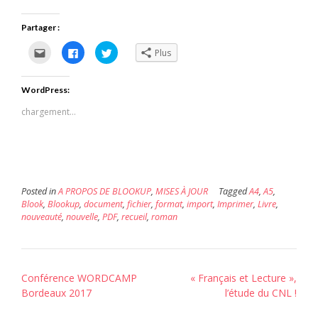
Partager :
Cliquez
Cliquez
Cliquez
Plus
pour
pour
pour
envoyer
partager
partager
par
sur
sur
e-
Facebook(ouvre
Twitter(ouvre
WordPress:
mail
dans
dans
à
une
une
un
nouvelle
nouvelle
chargement…
ami(ouvre
fenêtre)
fenêtre)
dans
une
nouvelle
fenêtre)
Posted in
A PROPOS DE BLOOKUP
,
MISES À JOUR
Tagged
A4
,
A5
,
Blook
,
Blookup
,
document
,
fichier
,
format
,
import
,
Imprimer
,
Livre
,
nouveauté
,
nouvelle
,
PDF
,
recueil
,
roman
Post
Conférence WORDCAMP
« Français et Lecture »,
navigation
Bordeaux 2017
l’étude du CNL !