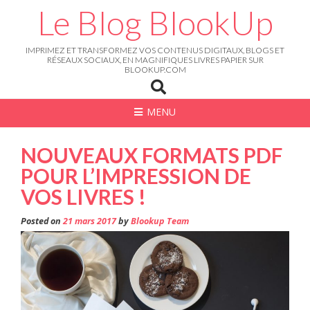
Skip
Le Blog BlookUp
to
content
IMPRIMEZ ET TRANSFORMEZ VOS CONTENUS DIGITAUX, BLOGS ET
RÉSEAUX SOCIAUX, EN MAGNIFIQUES LIVRES PAPIER SUR
BLOOKUP.COM
MENU
NOUVEAUX FORMATS PDF
POUR L’IMPRESSION DE
VOS LIVRES !
Posted on
21 mars 2017
by
Blookup Team