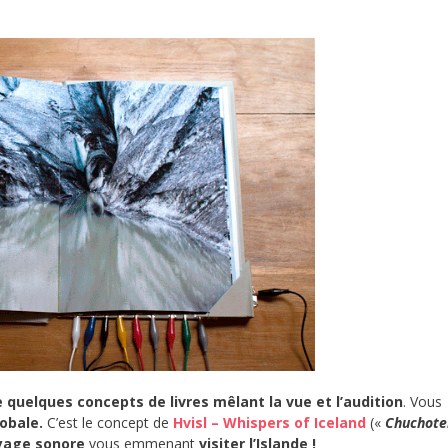
te quelques concepts de livres mêlant la vue et l’audition
. Vous
lobale.
C’est le concept de
Hvisl – Whispers of Iceland
(«
Chuchot
oyage sonore
vous emmenant
visiter l’Islande !