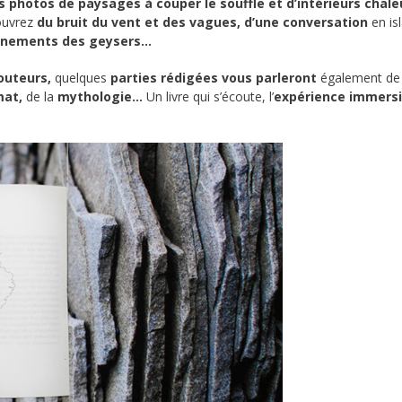
s photos de paysages à couper le souffle et d’intérieurs chal
couvrez
du bruit du vent et des vagues,
d’une conversation
en isl
nnements des geysers…
outeurs,
quelques
parties rédigées
vous parleront
également de 
mat,
de la
mythologie…
Un livre qui s’écoute, l’
expérience immersi