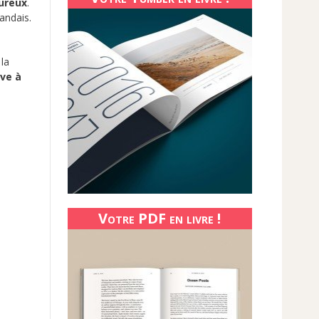
eureux
.
andais.
la
ve à
Votre PDF en livre !