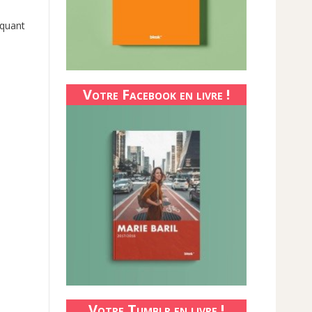
quant
Votre Facebook en livre !
Votre Tumblr en livre !