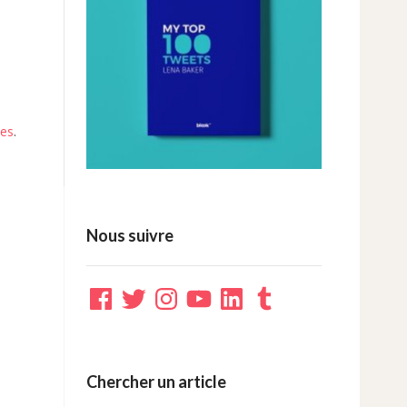
ées
.
Nous suivre
Facebook
Twitter
Instagram
YouTube
LinkedIn
Tumblr
Chercher un article