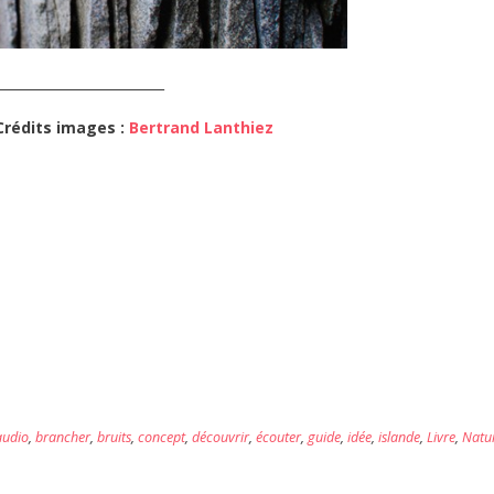
_________________________
Crédits images :
Bertrand Lanthiez
audio
,
brancher
,
bruits
,
concept
,
découvrir
,
écouter
,
guide
,
idée
,
islande
,
Livre
,
Natu