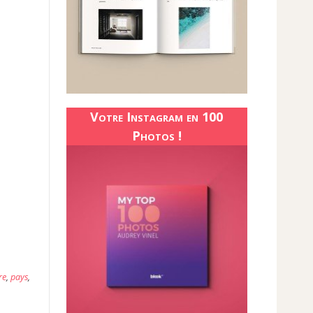
Votre Instagram en 100
Photos !
re
,
pays
,