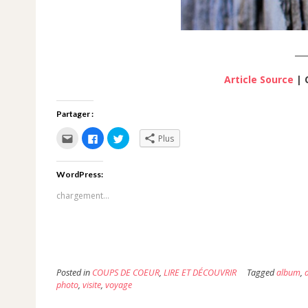
___
Article Source
| 
Partager :
Cliquez
Cliquez
Cliquez
Plus
pour
pour
pour
envoyer
partager
partager
par
sur
sur
e-
Facebook(ouvre
Twitter(ouvre
WordPress:
mail
dans
dans
à
une
une
un
nouvelle
nouvelle
chargement…
ami(ouvre
fenêtre)
fenêtre)
dans
une
nouvelle
fenêtre)
Posted in
COUPS DE COEUR
,
LIRE ET DÉCOUVRIR
Tagged
album
,
photo
,
visite
,
voyage