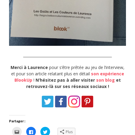
_________________________________________________
Merci à Laurence
pour s’être prêtée au jeu de l’interview,
et pour son article relatant plus en détail
son expérience
BlookUp
!
N’hésitez pas à aller visiter
son blog
et
retrouvez-là sur ses réseaux sociaux !
Partager :
Cliquez
Cliquez
Cliquez
Plus
pour
pour
pour