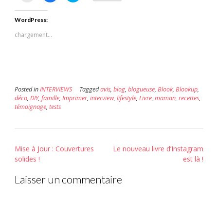
envoyer
partager
partager
par
sur
sur
e-
Facebook(ouvre
Twitter(ouvre
WordPress:
mail
dans
dans
à
une
une
un
nouvelle
nouvelle
chargement…
ami(ouvre
fenêtre)
fenêtre)
dans
une
nouvelle
fenêtre)
Posted in
INTERVIEWS
Tagged
avis
,
blog
,
blogueuse
,
Blook
,
Blookup
,
déco
,
DIY
,
famille
,
Imprimer
,
interview
,
lifestyle
,
Livre
,
maman
,
recettes
,
témoignage
,
tests
Post
Mise à Jour : Couvertures
Le nouveau livre d’Instagr​am
navigation
solides !
est là !
Laisser un commentaire