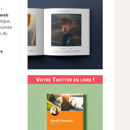
!
 web
nique,
journée
o du
le
Votre Twitter en livre !