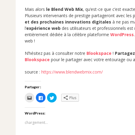
Mais alors
le Blend Web Mix
, qu’est-ce que c’est exac
Plusieurs intervenants de prestige partageront avec les 
et des prochaines innovations digitales
à ne pas ma
l’
expérience web
des utilisateurs et professionnels es
entièrement dédiée à la célèbre plateforme
WordPress
web !
N’hésitez pas à consulter notre
Blookspace
!
Partagez
Blookspace
pour le partager avec votre entourage o
source :
https://www.blendwebmix.com/
Partager :
Cliquez
Cliquez
Cliquez
Plus
pour
pour
pour
envoyer
partager
partager
par
sur
sur
e-
Facebook(ouvre
Twitter(ouvre
WordPress:
mail
dans
dans
à
une
une
un
nouvelle
nouvelle
chargement…
ami(ouvre
fenêtre)
fenêtre)
dans
une