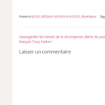
nouvelle
fenêtre)
Posted in
BLOGS, RÉSEAUX SOCIAUX & ASTUCES
,
BlookSpace
Tag
Post
Sauvegardez les tweets de la récompense ultime du jou
navigation
français Tony Parker !
Laisser un commentaire