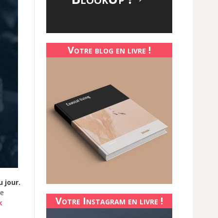
Votre blog en livre !
u jour.
re
Votre Instagram en livre !
k