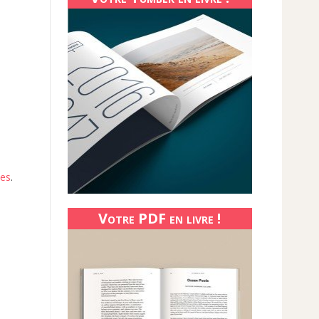
ées
.
Votre PDF en livre !