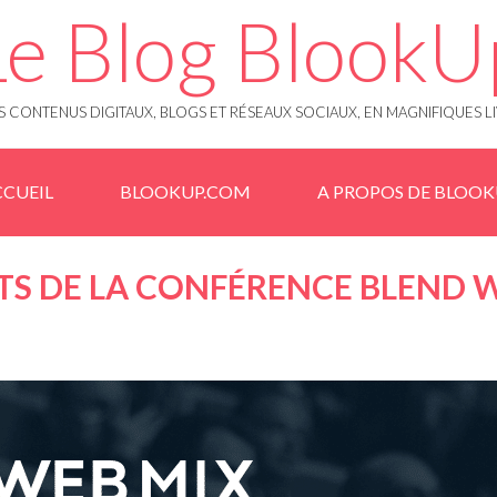
Le Blog BlookU
 CONTENUS DIGITAUX, BLOGS ET RÉSEAUX SOCIAUX, EN MAGNIFIQUES L
CUEIL
BLOOKUP.COM
A PROPOS DE BLOO
TS DE LA CONFÉRENCE BLEND 