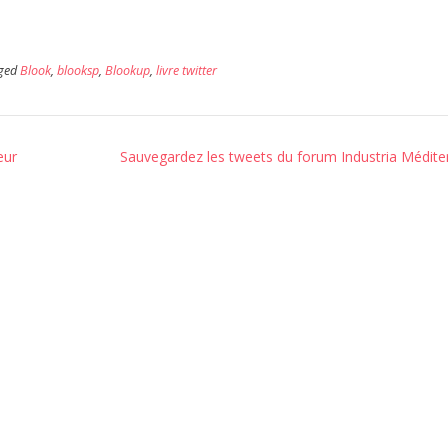
ged
Blook
,
blooksp
,
Blookup
,
livre twitter
eur
Sauvegardez les tweets du forum Industria Médite