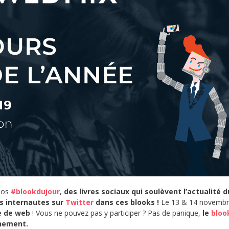
nos
#blookdujour
,
des livres sociaux qui soulèvent l’actualité d
es internautes sur
Twitter
dans ces blooks !
Le 13 & 14 novemb
re de web
! Vous ne pouvez pas y participer ? Pas de panique,
le
bloo
énement.