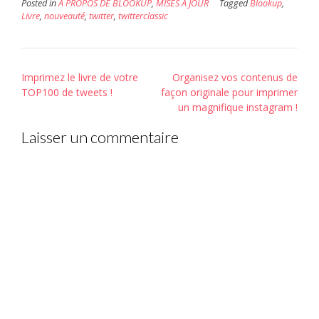
Posted in
A PROPOS DE BLOOKUP
,
MISES À JOUR
Tagged
Blookup
,
Livre
,
nouveauté
,
twitter
,
twitterclassic
Post
Imprimez le livre de votre
Organisez vos contenus de
navigation
TOP100 de tweets !
façon originale pour imprimer
un magnifique instagram !
Laisser un commentaire