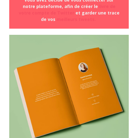
notre plateforme, afin de créer le
livre de
votre compte de Twitter
et garder une trace
de vos
meilleurs tweets.