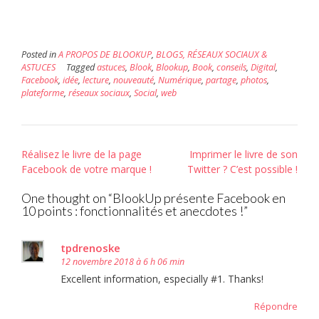
nouvelle
fenêtre)
Posted in
A PROPOS DE BLOOKUP
,
BLOGS, RÉSEAUX SOCIAUX &
ASTUCES
Tagged
astuces
,
Blook
,
Blookup
,
Book
,
conseils
,
Digital
,
Facebook
,
idée
,
lecture
,
nouveauté
,
Numérique
,
partage
,
photos
,
plateforme
,
réseaux sociaux
,
Social
,
web
Post
Réalisez le livre de la page
Imprimer le livre de son
navigation
Facebook de votre marque !
Twitter ? C’est possible !
One thought on “
BlookUp présente Facebook en
10 points : fonctionnalités et anecdotes !
”
tpdrenoske
12 novembre 2018 à 6 h 06 min
Excellent information, especially #1. Thanks!
Répondre