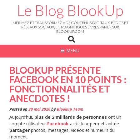
Skip
Le Blog BlookUp
to
content
IMPRIMEZ ET TRANSFORMEZ VOS CONTENUS DIGITAUX, BLOGS ET
RÉSEAUX SOCIAUX, EN MAGNIFIQUES LIVRES PAPIER SUR
BLOOKUP.COM
MENU
BLOOKUP PRÉSENTE
FACEBOOK EN 10 POINTS :
FONCTIONNALITÉS ET
ANECDOTES !
Posted on
29 mai 2020
by
Blookup Team
Aujourd’hui
, plus de 2 milliards de personnes
ont un
compte utilisateur
Facebook
actif, leur permettant de
partager
photos, messages, vidéos et humeurs du
moment.