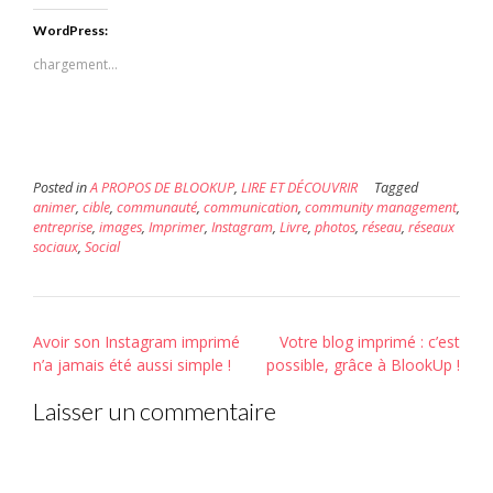
par
sur
sur
e-
Facebook(ouvre
Twitter(ouvre
WordPress:
mail
dans
dans
à
une
une
un
nouvelle
nouvelle
chargement…
ami(ouvre
fenêtre)
fenêtre)
dans
une
nouvelle
fenêtre)
Posted in
A PROPOS DE BLOOKUP
,
LIRE ET DÉCOUVRIR
Tagged
animer
,
cible
,
communauté
,
communication
,
community management
,
entreprise
,
images
,
Imprimer
,
Instagram
,
Livre
,
photos
,
réseau
,
réseaux
sociaux
,
Social
Post
Avoir son Instagram imprimé
Votre blog imprimé : c’est
navigation
n’a jamais été aussi simple !
possible, grâce à BlookUp !
Laisser un commentaire