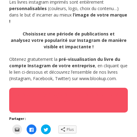
Les livres instagram imprimés sont entièrement
personnalisables
(couleurs, logo, choix du contenu…)
dans le but d’ incarner au mieux
l’image de votre marque
!
Choisissez une période de publications et
analysez votre popularité sur Instagram de manière
visible et impactante !
Obtenez gratuitement la
pré-visualisation du livre du
compte Instagram de votre entreprise
, en cliquant que
le lien ci-dessous et découvrez l’ensemble de nos livres
(Instagram, Facebook, Twitter) sur www.blookup.com.
Découvrez l’aperçu du livre de votre compte
Instagram !
Partager :
Cliquez
Cliquez
Cliquez
Plus
pour
pour
pour
envoyer
partager
partager