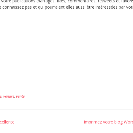
r votre publications (partages, likes, commentaires, retweets et favori
onnaissez pas et qui pourraient elles aussi être intéressées par vot
e
,
vendre
,
vente
cellente
Imprimez votre blog Word