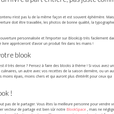
le contenu n’est pas lu de la même façon et est souvent éphémère. Mai
erture doit être travaillée, les photos de bonne qualité, la typographi
uverture personnalisée et l’importer sur BlookUp très facilement da
ivre apprécieront d’avoir un produit fini dans les mains !
votre blook
est-il très dense ? Pensez à faire des blooks à thème ! Si vous avez u
culinaires, un autre avec vos recettes de la saison dernière, ou un a
ks moins épais, moins chers et qui auront plus d’intérêt pour ceux qui
ok !
out pas de le partager. Vous êtes la meilleure personne pour vendre v
ier vecteur de partage est bien sûr notre
BlookSpace
, mais ne néglig