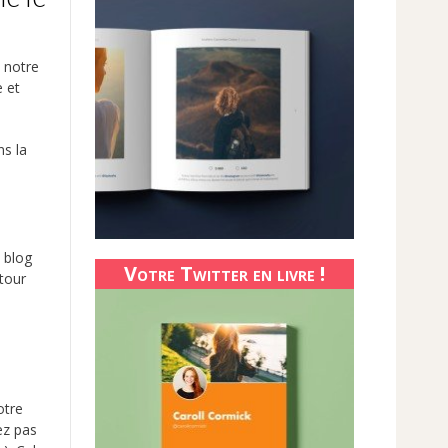
s notre
e et
ns la
n blog
Votre Twitter en livre !
utour
otre
ez pas