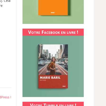
s). Cela
re
Votre Facebook en livre !
Press !
Votre Tumblr en livre !