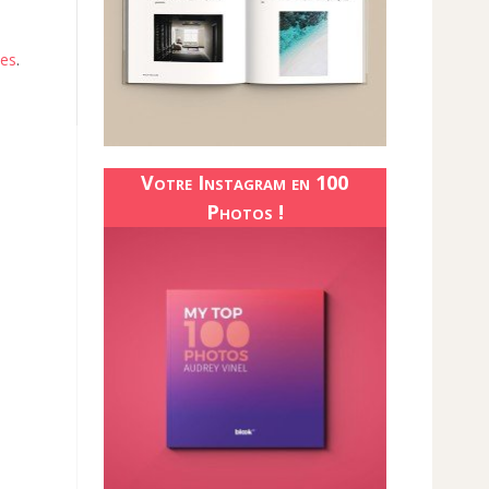
ées
.
Votre Instagram en 100
Photos !