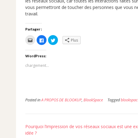
les réseaux sociaux, car toutes les interactions faites su
vous permettront de toucher des personnes que vous ne c
travail.
Partager :
Cliquez
Cliquez
Cliquez
Plus
pour
pour
pour
envoyer
partager
partager
par
sur
sur
e-
Facebook(ouvre
Twitter(ouvre
WordPress:
mail
dans
dans
à
une
une
un
nouvelle
nouvelle
chargement…
ami(ouvre
fenêtre)
fenêtre)
dans
une
nouvelle
fenêtre)
Posted in
A PROPOS DE BLOOKUP
,
BlookSpace
Tagged
blookspac
Post
Pourquoi l’impression de vos réseaux sociaux est une ex
navigation
idée ?