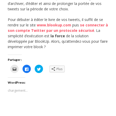
d’archiver, d’éditer et ainsi de prolonger la portée de vos
tweets sur la période de votre choix.
Pour débuter à éditer le livre de vos tweets, il suffit de se
rendre sur le site
www.blookup.com
puis
se connecter à
son compte Twitter par un protocole sécurisé
. La
simplicité d’exécution est
la force
de la solution
développée par BlookUp. Alors, qu’attendez-vous pour faire
imprimer votre blook ?
Partager :
Cliquez
Cliquez
Cliquez
Plus
pour
pour
pour
envoyer
partager
partager
par
sur
sur
e-
Facebook(ouvre
Twitter(ouvre
WordPress:
mail
dans
dans
à
une
une
un
nouvelle
nouvelle
chargement…
ami(ouvre
fenêtre)
fenêtre)
dans
une
nouvelle
fenêtre)