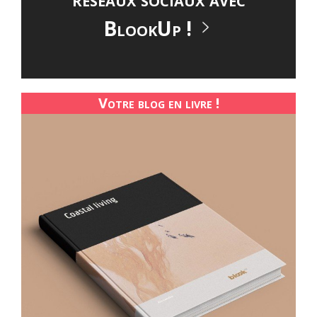
BlookUp !
Votre blog en livre !