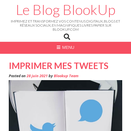
Skip
Le Blog BlookUp
to
content
IMPRIMEZ ET TRANSFORMEZ VOS CONTENUS DIGITAUX, BLOGS ET
RÉSEAUX SOCIAUX, EN MAGNIFIQUES LIVRES PAPIER SUR
BLOOKUP.COM
MENU
IMPRIMER MES TWEETS
Posted on
28 juin 2021
by
Blookup Team