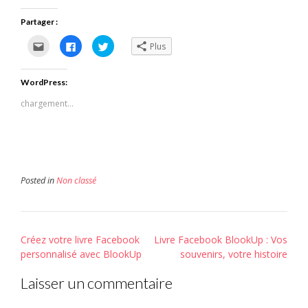
Partager :
Cliquez
Cliquez
Cliquez
Plus
pour
pour
pour
envoyer
partager
partager
par
sur
sur
e-
Facebook(ouvre
Twitter(ouvre
WordPress:
mail
dans
dans
à
une
une
un
nouvelle
nouvelle
chargement…
ami(ouvre
fenêtre)
fenêtre)
dans
une
nouvelle
fenêtre)
Posted in
Non classé
Post
Créez votre livre Facebook
Livre Facebook BlookUp : Vos
navigation
personnalisé avec BlookUp
souvenirs, votre histoire
Laisser un commentaire