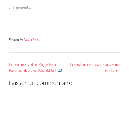
à
une
une
un
nouvelle
nouvelle
chargement…
ami(ouvre
fenêtre)
fenêtre)
dans
une
nouvelle
fenêtre)
Posted in
Non classé
Post
Imprimez votre Page Fan
Transformez vos souvenirs
navigation
Facebook avec BlookUp !
en livre !
Laisser un commentaire