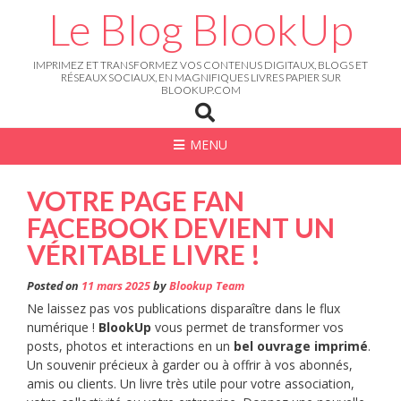
Skip
Le Blog BlookUp
to
content
IMPRIMEZ ET TRANSFORMEZ VOS CONTENUS DIGITAUX, BLOGS ET
RÉSEAUX SOCIAUX, EN MAGNIFIQUES LIVRES PAPIER SUR
BLOOKUP.COM
MENU
VOTRE PAGE FAN
FACEBOOK DEVIENT UN
VÉRITABLE LIVRE !
Posted on
11 mars 2025
by
Blookup Team
Ne laissez pas vos publications disparaître dans le flux
numérique !
BlookUp
vous permet de transformer vos
posts, photos et interactions en un
bel ouvrage imprimé
.
Un souvenir précieux à garder ou à offrir à vos abonnés,
amis ou clients. Un livre très utile pour votre association,