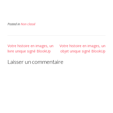
dans
une
nouvelle
fenêtre)
Posted in
Non classé
Post
Votre histoire en images, un
Votre histoire en images, un
navigation
livre unique signé BlookUp
objet unique signé BlookUp
Laisser un commentaire