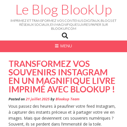
Skip
Le Blog BlookUp
to
content
IMPRIMEZ ET TRANSFORMEZ VOS CONTENUS DIGITAUX, BLOGS ET
RÉSEAUX SOCIAUX, EN MAGNIFIQUES LIVRES PAPIER SUR
BLOOKUP.COM
MENU
TRANSFORMEZ VOS
SOUVENIRS INSTAGRAM
EN UN MAGNIFIQUE LIVRE
IMPRIMÉ AVEC BLOOKUP !
Posted on
21 juillet 2025
by
Blookup Team
Vous passez des heures à peaufiner votre feed Instagram,
à capturer des instants précieux et à partager votre vie en
images. Mais que deviennent ces souvenirs numériques ?
Souvent, ils se perdent dans l’immensité de la toile.