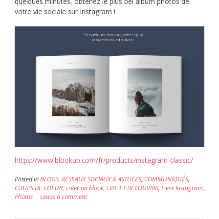
quelques minutes, obtenez le plus bel album photos de
votre vie sociale sur Instagram !
https://www.blookup.com/fr/products/instagram-classic/
Posted in
BLOGS, RÉSEAUX SOCIAUX & ASTUCES
,
COMMUNIQUÉS
,
COUPS DE COEUR
,
créer un blook
,
LIRE ET DÉCOUVRIR
,
Livre Instagram
,
Photos
Leave a comment