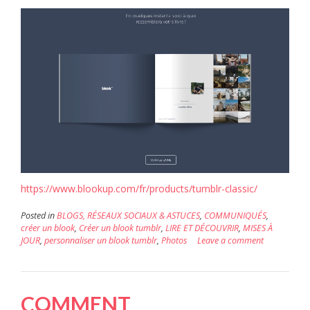
https://www.blookup.com/fr/products/tumblr-classic/
Posted in
BLOGS, RÉSEAUX SOCIAUX & ASTUCES
,
COMMUNIQUÉS
,
créer un blook
,
Créer un blook tumblr
,
LIRE ET DÉCOUVRIR
,
MISES À
JOUR
,
personnaliser un blook tumblr
,
Photos
Leave a comment
COMMENT