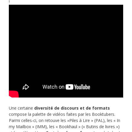
!
Une certaine
diversité de discours et de formats
compose la palette de vidéos faites par les Booktubers.
Parmi celles-ci, on retouve les »Piles à Lire » (PAL), les « In
my Mailbox » (IMM), les « Bookhaul » (« Butins de livres »)