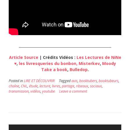
_____________________________________________________
Article Source
| Crédits Vidéos :
Les Lectures de NiNe
♥
,
les livresqueries du bonbon,
Misterkev
,
Moody
Take a book
,
Bulledop
.
Posted in
LIRE ET DÉCOUVRIR
Tagged
avis
,
booktubers
,
booktubeurs
,
chaîne
,
CNL
,
étude
,
lecture
,
livres
,
partage
,
réseaux
,
sociaux
,
transmission
,
vidéos
,
youtube
Leave a comment