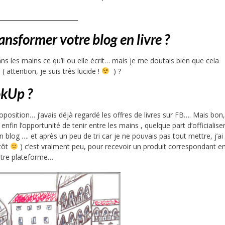
__________________________
nsformer votre blog en livre ?
ans les mains ce qu’il ou elle écrit… mais je me doutais bien que cela
( attention, je suis très lucide !
) ?
kUp ?
position… j’avais déjà regardé les offres de livres sur FB…. Mais bon,
, enfin l’opportunité de tenir entre les mains , quelque part d’officialis
 blog …. et après un peu de tri car je ne pouvais pas tout mettre, j’a
tôt
) c’est vraiment peu, pour recevoir un produit correspondant e
votre plateforme…