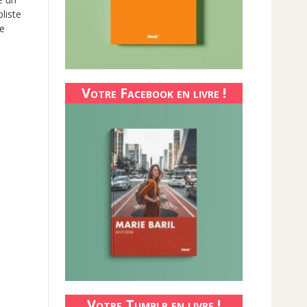
liste
le
Votre Facebook en livre !
Votre Tumblr en livre !