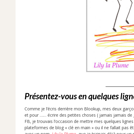
________
Présentez-vous en quelques ligne
Comme je l’écris derrière mon Blookup, mes deux garçons 
et pour …… écrire des petites choses ( jamais jamais de 
FB, je trouvais l’occasion de mettre mes quelques lignes c
plateformes de blog « clé en main » ou il ne fallait pas ê
avec un nom,
Lily la Plume
, que je trainais déjà pour un 