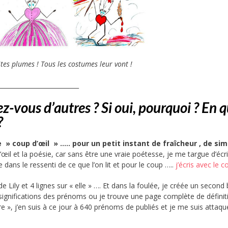
tes plumes ! Tous les costumes leur vont !
__________________________
ez-vous d’autres ? Si oui, pourquoi ? En 
?
 » coup d’œil » ….. pour un petit instant de fraîcheur , de sim
d’œil et la poésie, car sans être une vraie poétesse, je me targue d’écr
dans le ressenti de ce que l’on lit et pour le coup …..
j’écris avec le 
 Lily et 4 lignes sur « elle » …. Et dans la foulée, je créée un second 
e significations des prénoms ou je trouve une page complète de définit
ire », j’en suis à ce jour à 640 prénoms de publiés et je me suis attaqu