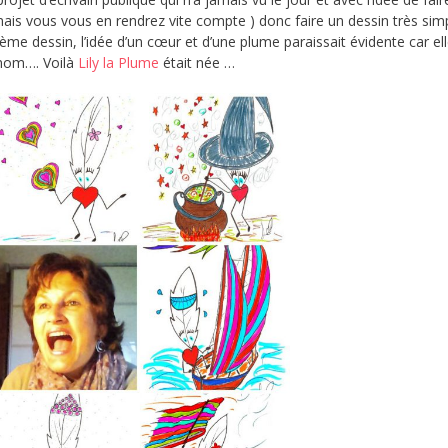
mais vous vous en rendrez vite compte ) donc faire un dessin très simp
me dessin, l’idée d’un cœur et d’une plume paraissait évidente car el
 nom…. Voilà
Lily la Plume
était née …