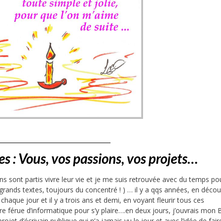
_____________________
s : Vous, vos passions, vos projets…
sont partis vivre leur vie et je me suis retrouvée avec du temps pou
grands textes, toujours du concentré ! ) … il y a qqs années, en déco
haque jour et il y a trois ans et demi, en voyant fleurir tous ces
tre férue d’informatique pour s’y plaire….en deux jours, j’ouvrais mon 
projet d’écrivain publique qui n’a jamais vu le jour et avec l’idée de fair