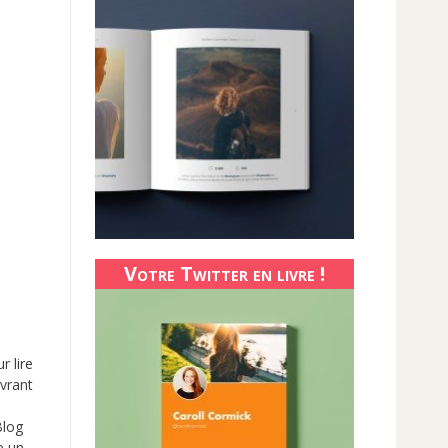
Votre Twitter en livre !
r lire
uvrant
Blog
e un