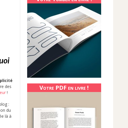
quoi
plicité
Votre PDF en livre !
ire des
cœur
!
blog :
ion du
ée là à