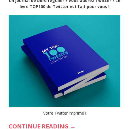
un journal de bord régulier ? Vous adorez Twitter ? Le
livre TOP100 de Twitter est fait pour vous !
Votre Twitter imprimé !
« IMPRIMEZ
CONTINUE READING
→