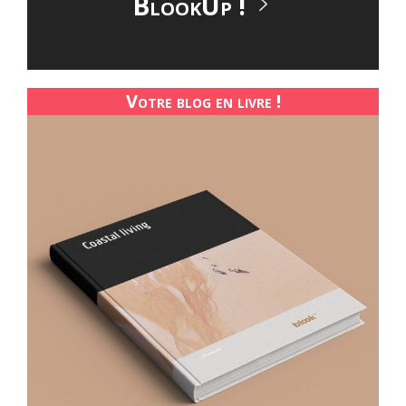
BlookUp !
Votre blog en livre !