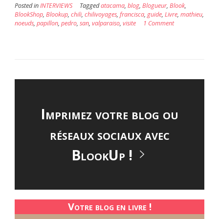
Posted in
INTERVIEWS
Tagged
atacama
,
blog
,
Blogueur
,
Blook
,
BlookShop
,
Blookup
,
chili
,
chilivoyages
,
francisca
,
guide
,
Livre
,
mathieu
,
noeuds
,
papillon
,
pedro
,
san
,
valparaiso
,
visite
1 Comment
Imprimez votre blog ou
réseaux sociaux avec
BlookUp !
Votre blog en livre !