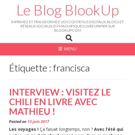
Skip
Le Blog BlookUp
to
content
IMPRIMEZ ET TRANSFORMEZ VOS CONTENUS DIGITAUX, BLOGS ET
RÉSEAUX SOCIAUX, EN MAGNIFIQUES LIVRES PAPIER SUR
BLOOKUP.COM
MENU
Étiquette : francisca
INTERVIEW : VISITEZ LE
CHILI EN LIVRE AVEC
MATHIEU !
Posted on
13 juin 2017
Les voyages !
Ça faisait longtemps, non ?
Avec l’été qui