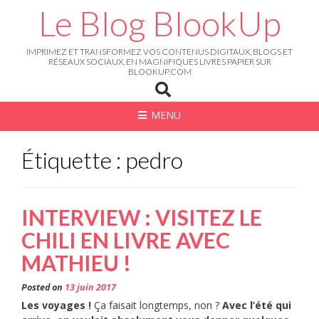
Skip
Le Blog BlookUp
to
content
IMPRIMEZ ET TRANSFORMEZ VOS CONTENUS DIGITAUX, BLOGS ET
RÉSEAUX SOCIAUX, EN MAGNIFIQUES LIVRES PAPIER SUR
BLOOKUP.COM
MENU
Étiquette : pedro
INTERVIEW : VISITEZ LE
CHILI EN LIVRE AVEC
MATHIEU !
Posted on
13 juin 2017
Les voyages !
Ça faisait longtemps, non ?
Avec l’été qui