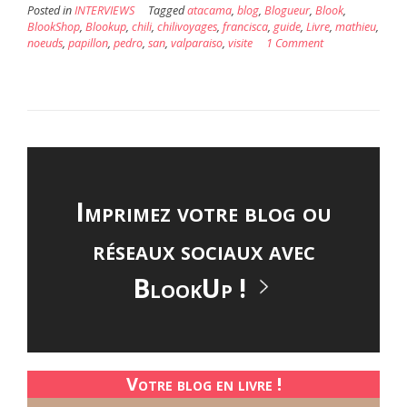
Posted in
INTERVIEWS
Tagged
atacama
,
blog
,
Blogueur
,
Blook
,
BlookShop
,
Blookup
,
chili
,
chilivoyages
,
francisca
,
guide
,
Livre
,
mathieu
,
noeuds
,
papillon
,
pedro
,
san
,
valparaiso
,
visite
1 Comment
Imprimez votre blog ou
réseaux sociaux avec
BlookUp !
Votre blog en livre !