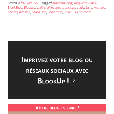
Posted in
INTERVIEWS
Tagged
atacama
,
blog
,
Blogueur
,
Blook
,
BlookShop
,
Blookup
,
chili
,
chilivoyages
,
francisca
,
guide
,
Livre
,
mathieu
,
noeuds
,
papillon
,
pedro
,
san
,
valparaiso
,
visite
1 Comment
Imprimez votre blog ou
réseaux sociaux avec
BlookUp !
Votre blog en livre !