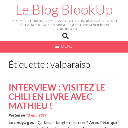
Skip
Le Blog BlookUp
to
content
IMPRIMEZ ET TRANSFORMEZ VOS CONTENUS DIGITAUX, BLOGS ET
RÉSEAUX SOCIAUX, EN MAGNIFIQUES LIVRES PAPIER SUR
BLOOKUP.COM
MENU
Étiquette : valparaiso
INTERVIEW : VISITEZ LE
CHILI EN LIVRE AVEC
MATHIEU !
Posted on
13 juin 2017
Les voyages !
Ça faisait longtemps, non ?
Avec l’été qui