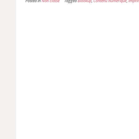
Posted in
Non classé
Tagged
Blookup
,
Contenu numérique
,
impri