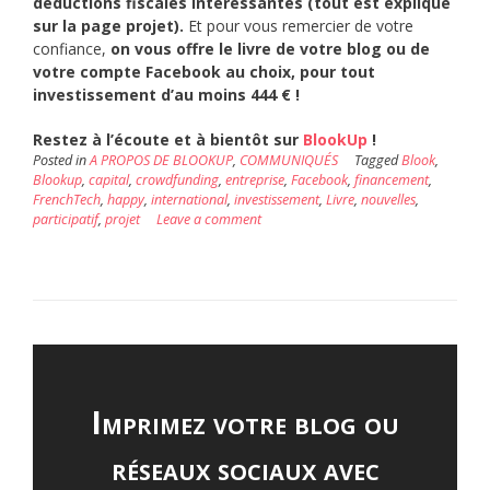
déductions fiscales intéressantes (tout est expliqué
sur la page projet).
Et pour vous remercier de votre
confiance,
on vous offre le livre de votre blog ou de
votre compte Facebook au choix, pour tout
investissement d’au moins 444 € !
Restez à l’écoute et à bientôt sur
BlookUp
!
Posted in
A PROPOS DE BLOOKUP
,
COMMUNIQUÉS
Tagged
Blook
,
Blookup
,
capital
,
crowdfunding
,
entreprise
,
Facebook
,
financement
,
FrenchTech
,
happy
,
international
,
investissement
,
Livre
,
nouvelles
,
participatif
,
projet
Leave a comment
Imprimez votre blog ou
réseaux sociaux avec