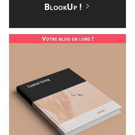
BlookUp !
Votre blog en livre !