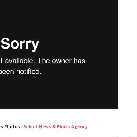
___________________________________
ts Photos :
Solent News & Photo Agency