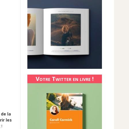
Votre Twitter en livre !
 de la
ir les
 !