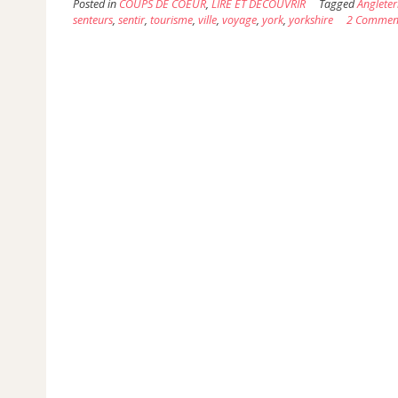
Posted in
COUPS DE COEUR
,
LIRE ET DÉCOUVRIR
Tagged
Angleter
senteurs
,
sentir
,
tourisme
,
ville
,
voyage
,
york
,
yorkshire
2 Commen