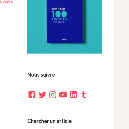
f
,
pages
,
Nous suivre
Facebook
Twitter
Instagram
YouTube
LinkedIn
Tumblr
Chercher un article