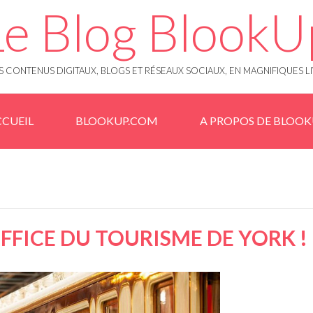
Le Blog BlookU
 CONTENUS DIGITAUX, BLOGS ET RÉSEAUX SOCIAUX, EN MAGNIFIQUES L
CUEIL
BLOOKUP.COM
A PROPOS DE BLOO
OFFICE DU TOURISME DE YORK !