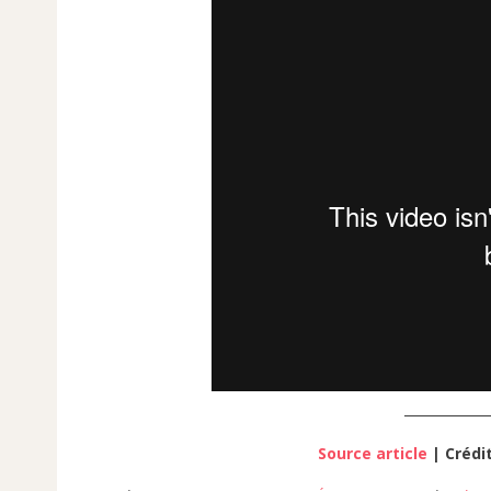
_____________
Source article
| Crédi