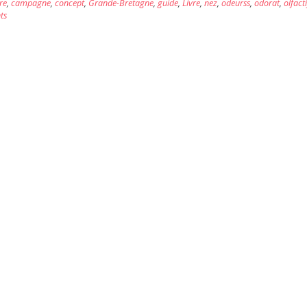
re
,
campagne
,
concept
,
Grande-Bretagne
,
guide
,
Livre
,
nez
,
odeurss
,
odorat
,
olfacti
ts