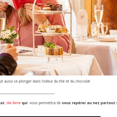
ut aussi se plonger dans l’odeur du thé et du chocolat
___________________________________
rat.
Un livre
qui
vous permettra de
vous repérer au nez partout 