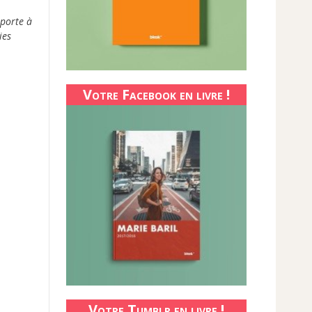
pporte à
ies
Votre Facebook en livre !
Votre Tumblr en livre !