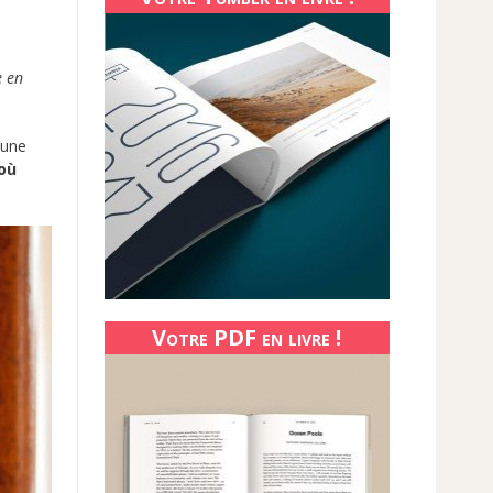
e en
’une
 où
Votre PDF en livre !