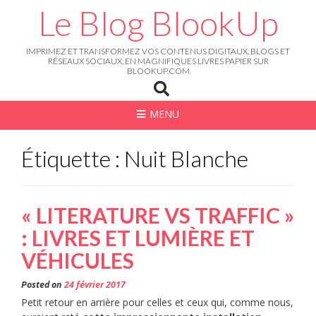
Skip
Le Blog BlookUp
to
content
IMPRIMEZ ET TRANSFORMEZ VOS CONTENUS DIGITAUX, BLOGS ET
RÉSEAUX SOCIAUX, EN MAGNIFIQUES LIVRES PAPIER SUR
BLOOKUP.COM
MENU
Étiquette : Nuit Blanche
« LITERATURE VS TRAFFIC »
: LIVRES ET LUMIÈRE ET
VÉHICULES
Posted on
24 février 2017
Petit retour en arrière pour celles et ceux qui, comme nous,